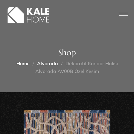
Shop
Home
Alvorada
Dekoratif Koridor Halısı
Alvorada AV00B Özel Kesim