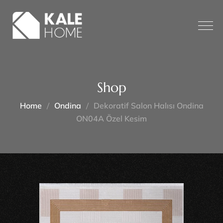
Shop
Home
Ondina
Dekoratif Salon Halısı Ondina
ON04A Özel Kesim