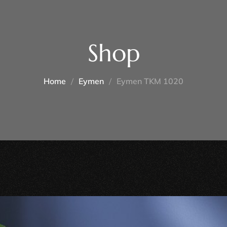
Shop
Home
Eymen
Eymen TKM 1020