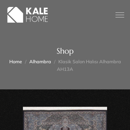
Shop
Home
Alhambra
Klasik Salon Halısı Alhambra
AH13A