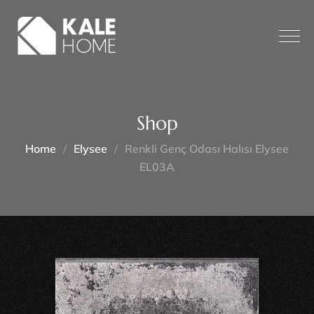
Shop
Home
Elysee
Renkli Genç Odası Halısı Elysee
EL03A