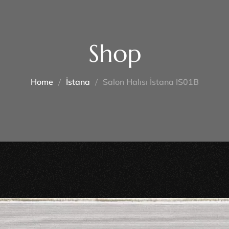
Shop
Home
İstana
Salon Halısı İstana IS01B