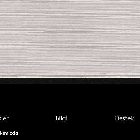
kler
Bilgi
Destek
kımızda