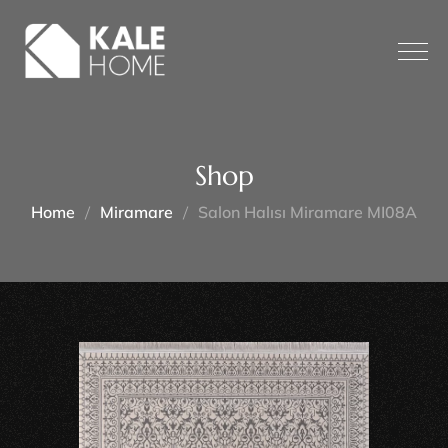
Shop
Home
Miramare
Salon Halısı Miramare MI08A