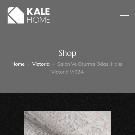
Shop
Home
Victoria
Salon Ve Oturma Odası Halısı
Victoria VI02A