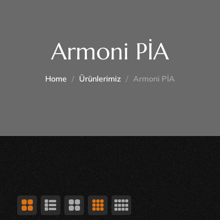
Armoni PİA
Home
Ürünlerimiz
Armoni PİA