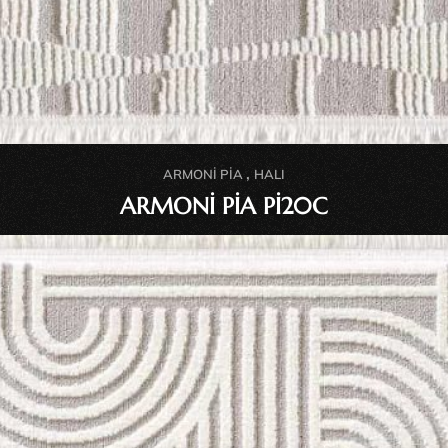
,
ARMONI PİA
HALI
ARMONİ PİA Pİ20C