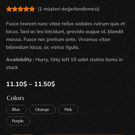
(
1
müşteri değerlendirmesi)
Fusce laoreet nunc vitae tellus sodales rutrum quis et
lacus. Sed ac leo tincidunt, gravida augue id, blandit
massa. Fusce nec pretium ante. Vivamus vitae
bibendum lacus, ac varius ligula.
Availability :
Hurry, Only left 10 adet stokta items in
stock
11.10
$
–
11.50
$
Colors
Blue
Orange
Pink
Purple