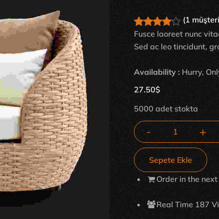
(
1
müşteri
Fusce laoreet nunc vitae
Sed ac leo tincidunt, g
Availability :
Hurry, Onl
27.50
$
5000 adet stokta
Sepete Ekle
Order in the nex
Real Time
176
Vi