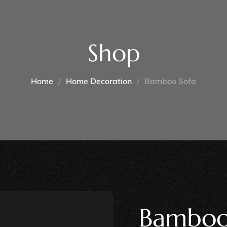
Shop
Home
Home Decoration
Bamboo Sofa
Bamboo