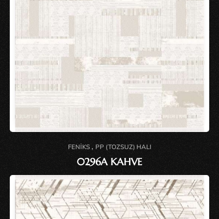
,
FENIKS
PP (TOZSUZ) HALI
0296A KAHVE