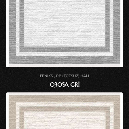
,
FENIKS
PP (TOZSUZ) HALI
0305A GRİ