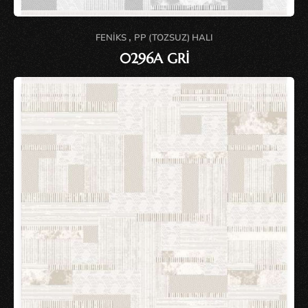
,
FENIKS
PP (TOZSUZ) HALI
0296A GRİ