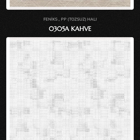
,
FENIKS
PP (TOZSUZ) HALI
0305A KAHVE