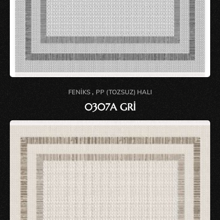
,
FENIKS
PP (TOZSUZ) HALI
0307A GRİ