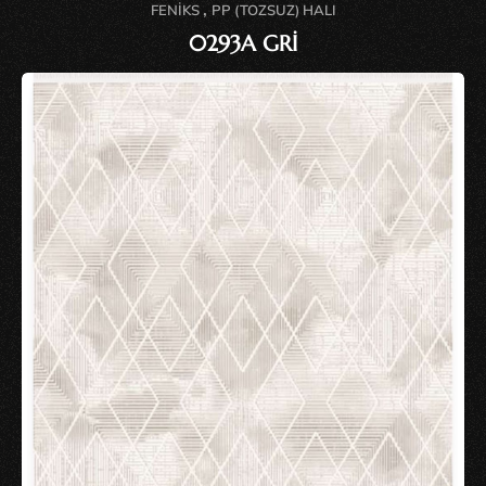
,
FENIKS
PP (TOZSUZ) HALI
0293A GRİ