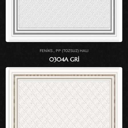
,
FENIKS
PP (TOZSUZ) HALI
0304A GRİ