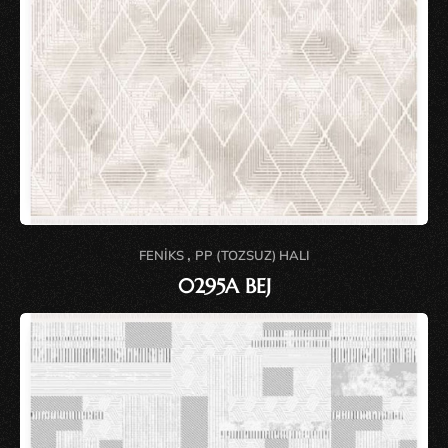
,
FENIKS
PP (TOZSUZ) HALI
0295A BEJ