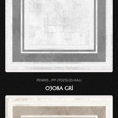
,
FENIKS
PP (TOZSUZ) HALI
0308A GRİ