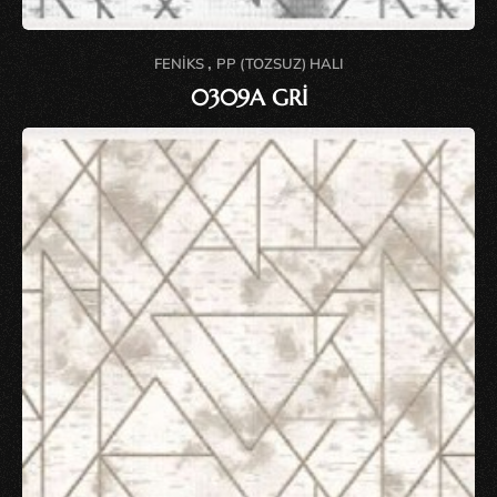
,
FENIKS
PP (TOZSUZ) HALI
0309A GRİ