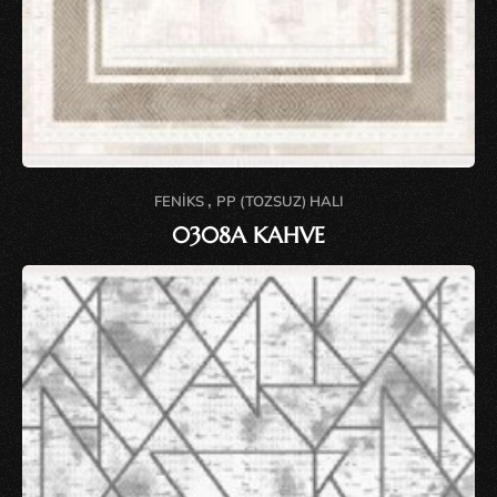
,
FENIKS
PP (TOZSUZ) HALI
0308A KAHVE