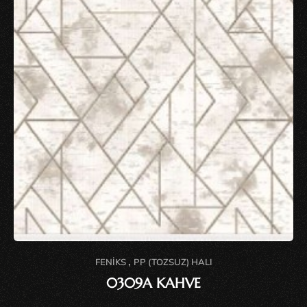
,
FENIKS
PP (TOZSUZ) HALI
0309A KAHVE